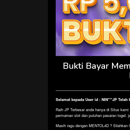
Bukti Bayar Mem
Selamat kepada User id : NIN***JP
Telah
Raih JP Terbesar anda hanya di Situs kami 
permainan slot dan puluhan pasaran togel.
Masih ragu dengan MENTOL4D ? Silahkan l