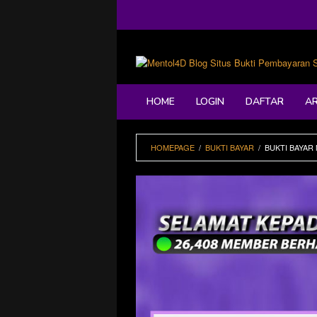
Loncat
ke
konten
HOME
LOGIN
DAFTAR
AR
HOMEPAGE
/
BUKTI BAYAR
/
BUKTI BAYAR