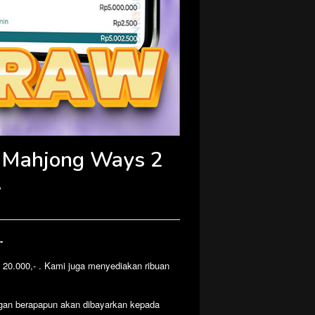
i Mahjong Ways 2
!
-
 20.000,- . Kami juga menyediakan ribuan
an berapapun akan dibayarkan kepada