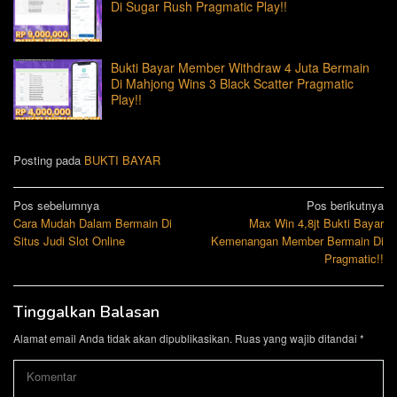
Di Sugar Rush Pragmatic Play!!
Bukti Bayar Member Withdraw 4 Juta Bermain
Di Mahjong Wins 3 Black Scatter Pragmatic
Play!!
Posting pada
BUKTI BAYAR
Navigasi
Pos sebelumnya
Pos berikutnya
Cara Mudah Dalam Bermain Di
Max Win 4,8jt Bukti Bayar
pos
Situs Judi Slot Online
Kemenangan Member Bermain Di
Pragmatic!!
Tinggalkan Balasan
Alamat email Anda tidak akan dipublikasikan.
Ruas yang wajib ditandai
*