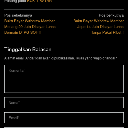
Posting pada
BUKTI BAYAR
Navigasi
Pos sebelumnya
Pos berikutnya
Bukti Bayar Withdraw Member
Bukti Bayar Withdraw Member
pos
Menang 20 Juta Dibayar Lunas
Jepe 14 Juta Dibayar Lunas
Bermain Di PG SOFT!!
Tanpa Pakai Ribet!!
Tinggalkan Balasan
Alamat email Anda tidak akan dipublikasikan.
Ruas yang wajib ditandai
*