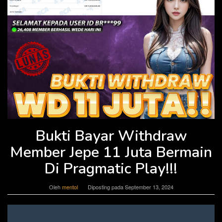
Bukti Bayar Withdraw
Member Jepe 11 Juta Bermain
Di Pragmatic Play!!!
Oleh
mentol
Diposting pada
September 13, 2024
                                                   B