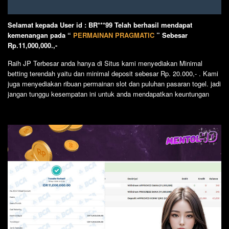
Selamat kepada User id : BR***99
Telah berhasil mendapat
kemenangan pada “
PERMAINAN PRAGMATIC
” Sebesar
Rp.11,000,000.,-
Raih JP Terbesar anda hanya di Situs kami menyediakan Minimal
betting terendah yaitu dan minimal deposit sebesar Rp. 20.000,- . Kami
juga menyediakan ribuan permainan slot dan puluhan pasaran togel. jadi
jangan tunggu kesempatan ini untuk anda mendapatkan keuntungan