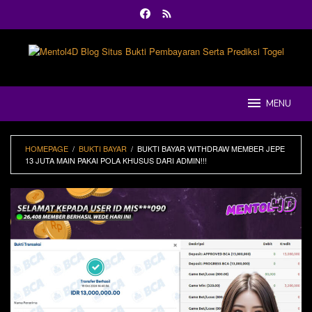
Loncat
ke
konten
MENU
HOMEPAGE
/
BUKTI BAYAR
/
BUKTI BAYAR WITHDRAW MEMBER JEPE
13 JUTA MAIN PAKAI POLA KHUSUS DARI ADMIN!!!