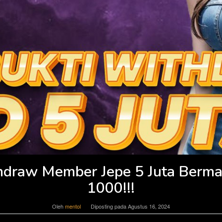
hdraw Member Jepe 5 Juta Berma
1000!!!
Oleh
mentol
Diposting pada
Agustus 16, 2024