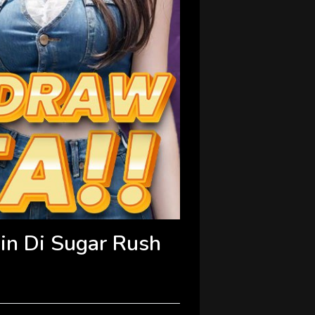
in Di Sugar Rush