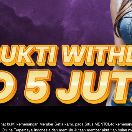
ihat bukti kemenangan Member Setia kami, pada Situs MENTOL4d kemenang
Online Terpercaya Indonesia dan memiliki Jutaan member aktif tiap bulan 