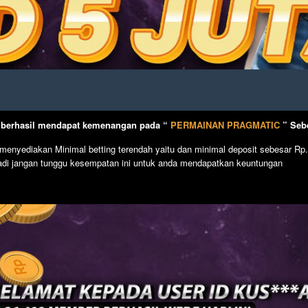
 berhasil mendapat kemenangan pada “
PERMAINAN PRAGMATIC
” Sebe
menyediakan Minimal betting terendah yaitu dan minimal deposit sebesar Rp.
 jadi jangan tunggu kesempatan ini untuk anda mendapatkan keuntungan