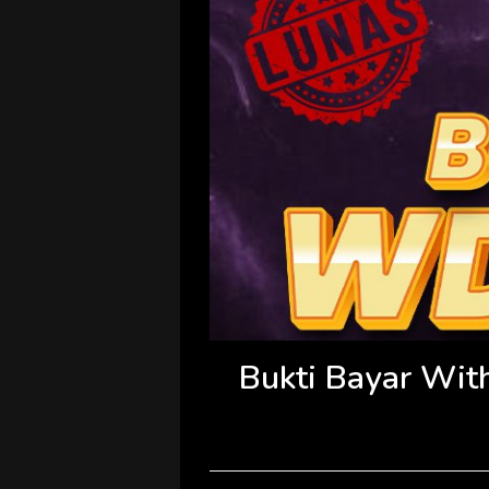
Bukti Bayar Wit