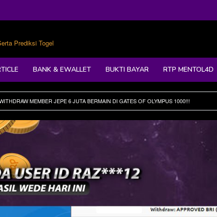
TICLE
BANK & EWALLET
BUKTI BAYAR
RTP MENTOL4D
 WITHDRAW MEMBER JEPE 6 JUTA BERMAIN DI GATES OF OLYMPUS 1000!!!