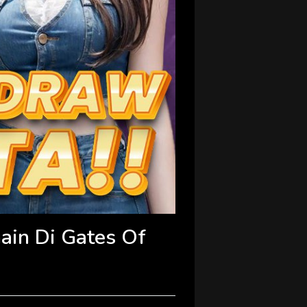
ain Di Gates Of