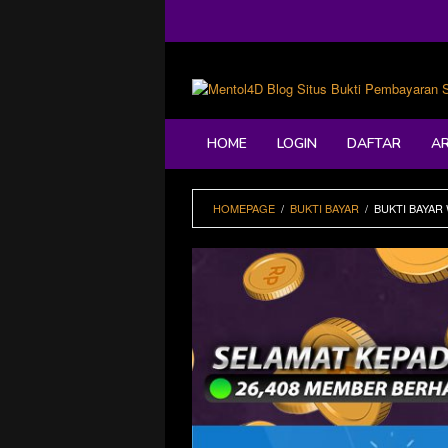
Loncat
ke
konten
HOME
LOGIN
DAFTAR
AR
HOMEPAGE
/
BUKTI BAYAR
/
BUKTI BAYAR