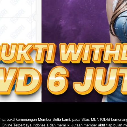
ihat bukti kemenangan Member Setia kami, pada Situs MENTOL4d kemenang
Online Terpercaya Indonesia dan memiliki Jutaan member aktif tiap bulan 