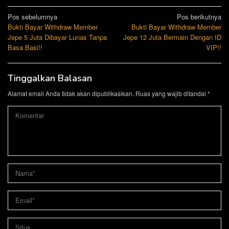
Navigasi
Pos sebelumnya
Pos berikutnya
Bukti Bayar Withdraw Member
Bukti Bayar Withdraw Member
pos
Jepe 5 Juta Dibayar Lunas Tanpa
Jepe 12 Juta Bermain Dengan ID
Basa Basi!!
VIP!!
Tinggalkan Balasan
Alamat email Anda tidak akan dipublikasikan.
Ruas yang wajib ditandai
*