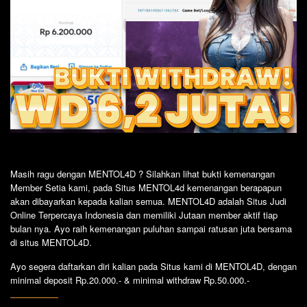
Masih ragu dengan MENTOL4D ? Silahkan lihat bukti kemenangan
Member Setia kami, pada Situs MENTOL4d kemenangan berapapun
akan dibayarkan kepada kalian semua. MENTOL4D adalah Situs Judi
Online Terpercaya Indonesia dan memiliki Jutaan member aktif tiap
bulan nya. Ayo raih kemenangan puluhan sampai ratusan juta bersama
di situs MENTOL4D.
Ayo segera daftarkan diri kalian pada Situs kami di MENTOL4D, dengan
minimal deposit Rp.20.000.- & minimal withdraw Rp.50.000.-