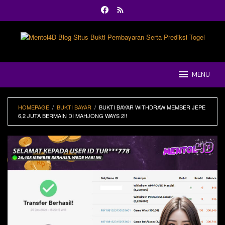
Loncat
ke
konten
MENU
HOMEPAGE
/
BUKTI BAYAR
/
BUKTI BAYAR WITHDRAW MEMBER JEPE
6,2 JUTA BERMAIN DI MAHJONG WAYS 2!!