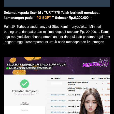
Selamat kepada User id : TUR***778
Telah berhasil mendapat
kemenangan pada “
PG SOFT
” Sebesar Rp.6,200,000.,-
Raih JP Terbesar anda hanya di Situs kami menyediakan Minimal
betting terendah yaitu dan minimal deposit sebesar Rp. 20.000,- . Kami
juga menyediakan ribuan permainan slot dan puluhan pasaran togel. jadi
jangan tunggu kesempatan ini untuk anda mendapatkan keuntungan