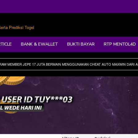
TICLE
BANK & EWALLET
BUKTI BAYAR
RTP MENTOL4D
RAW MEMBER JEPE 17 JUTA BERMAIN MENGGUNAKAN CHEAT AUTO MAXWIN DARI AD