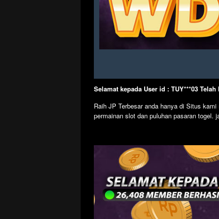
Selamat kepada User id : TUY***03
Telah
Raih JP Terbesar anda hanya di Situs kami 
permainan slot dan puluhan pasaran togel.