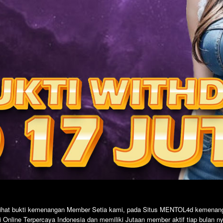
ihat bukti kemenangan Member Setia kami, pada Situs MENTOL4d kemenang
Online Terpercaya Indonesia dan memiliki Jutaan member aktif tiap bulan 