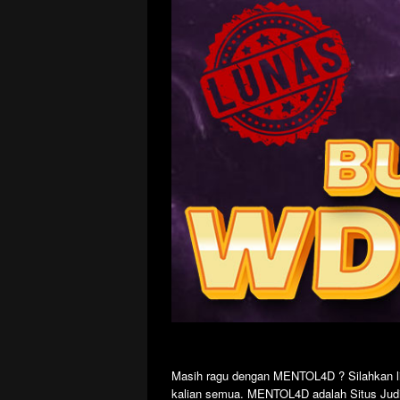
Masih ragu dengan MENTOL4D ? Silahkan l
kalian semua. MENTOL4D adalah Situs Judi 