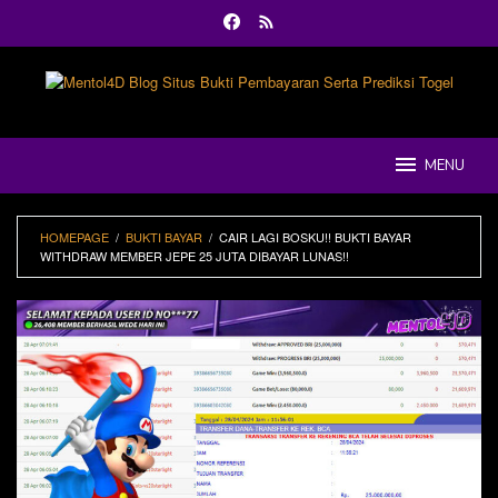
Loncat
ke
konten
MENU
HOMEPAGE
/
BUKTI BAYAR
/
CAIR LAGI BOSKU!! BUKTI BAYAR
WITHDRAW MEMBER JEPE 25 JUTA DIBAYAR LUNAS!!