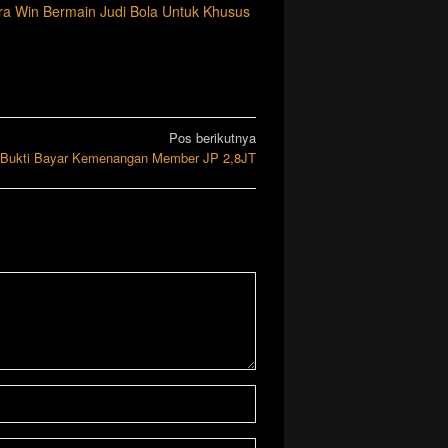
ra Win Bermain Judi Bola Untuk Khusus
Pos berikutnya
Bukti Bayar Kemenangan Member JP 2,8JT