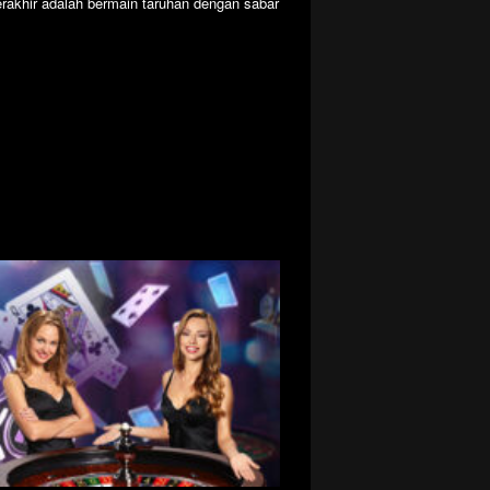
erakhir adalah bermain taruhan dengan sabar