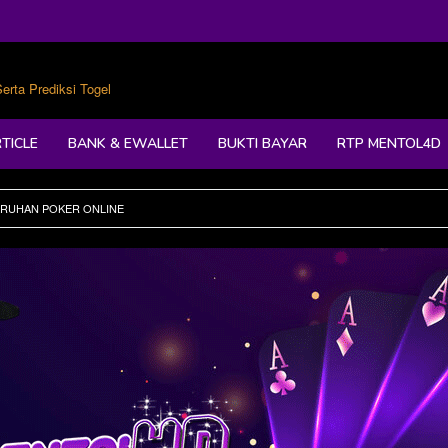
TICLE
BANK & EWALLET
BUKTI BAYAR
RTP MENTOL4D
RUHAN POKER ONLINE