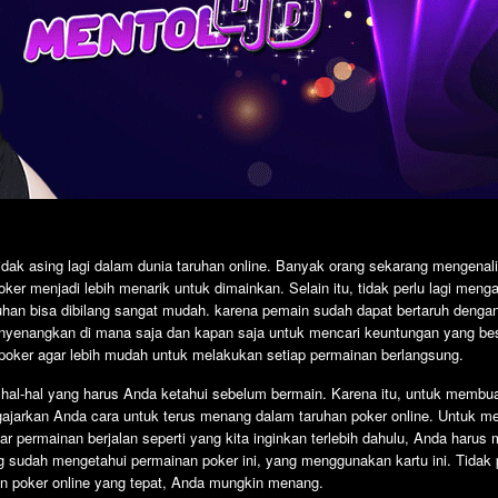
 tidak asing lagi dalam dunia taruhan online. Banyak orang sekarang mengenali 
r menjadi lebih menarik untuk dimainkan. Selain itu, tidak perlu lagi meng
 taruhan bisa dibilang sangat mudah. karena pemain sudah dapat bertaruh den
yenangkan di mana saja dan kapan saja untuk mencari keuntungan yang bes
oker agar lebih mudah untuk melakukan setiap permainan berlangsung.
i hal-hal yang harus Anda ketahui sebelum bermain. Karena itu, untuk membu
ajarkan Anda cara untuk terus menang dalam taruhan poker online. Untuk 
r permainan berjalan seperti yang kita inginkan terlebih dahulu, Anda haru
sudah mengetahui permainan poker ini, yang menggunakan kartu ini. Tidak p
an poker online yang tepat, Anda mungkin menang.