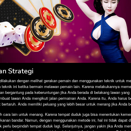
n Strategi
 dilakukan dengan melihat gerakan pemain dan menggunakan teknik untuk me
 teknik ini ketika bermain melawan pemain lain. Karena melakukannya meme
dan bergantung pada keberuntungan jika Anda berada di belakang lawan yang
mbuat lawan Anda mengikuti jalan permainan Anda. Karena itu, Anda harus berh
t bertaruh. Anda memiliki peluang yang lebih besar untuk menang jika Anda 
ah cara lain untuk menang. Karena tempat duduk juga bisa menentukan keme
kanan bandar. Namun, dengan menggunakan metode ini, hal ini tidak dapat d
 perlu berpindah tempat duduk lagi. Selanjutnya, jangan yakin jika Anda memi