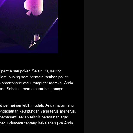
permainan poker. Selain itu, seiring
alami pusing saat bermain taruhan poker
gan smartphone atau komputer mereka. Anda
ar. Sebelum bermain taruhan, sangat
at permainan lebih mudah, Anda harus tahu
mendapatkan keuntungan yang terus menerus,
s memahami setiap teknik permainan agar
erlu khawatir tentang kekalahan jika Anda