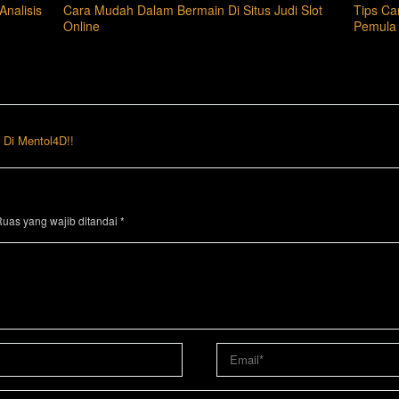
nalisis
Cara Mudah Dalam Bermain Di Situs Judi Slot
Tips Ca
Online
Pemula
Di Mentol4D!!
uas yang wajib ditandai
*