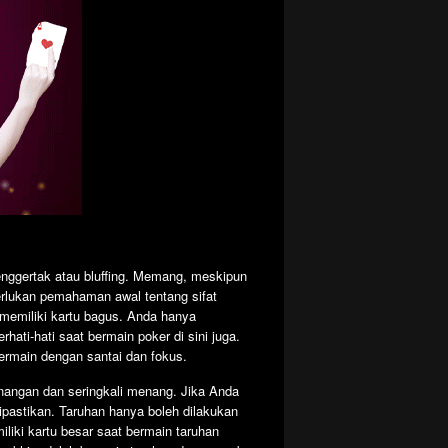
nggertak atau bluffing. Memang, meskipun
rlukan pemahaman awal tentang sifat
 memiliki kartu bagus. Anda hanya
ati-hati saat bermain poker di sini juga.
bermain dengan santai dan fokus.
nangan dan seringkali menang. Jika Anda
ipastikan. Taruhan hanya boleh dilakukan
liki kartu besar saat bermain taruhan