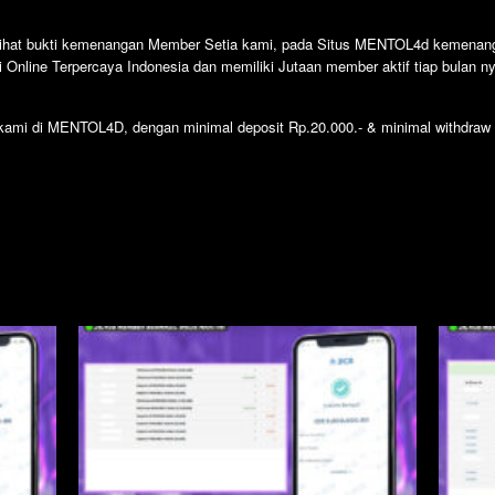
ihat bukti kemenangan Member Setia kami, pada Situs MENTOL4d kemenang
Online Terpercaya Indonesia dan memiliki Jutaan member aktif tiap bulan 
s kami di MENTOL4D, dengan minimal deposit Rp.20.000.- & minimal withdraw