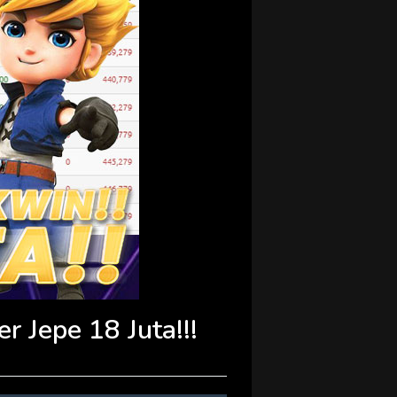
 Jepe 18 Juta!!!