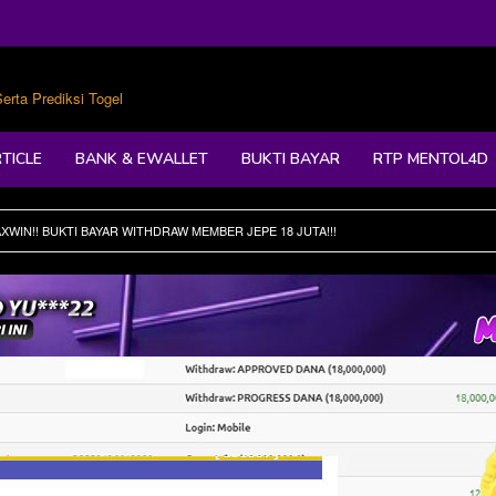
TICLE
BANK & EWALLET
BUKTI BAYAR
RTP MENTOL4D
XWIN!! BUKTI BAYAR WITHDRAW MEMBER JEPE 18 JUTA!!!