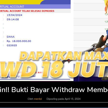
!! Bukti Bayar Withdraw Member
Oleh
mentol
Diposting pada
April 15, 2024