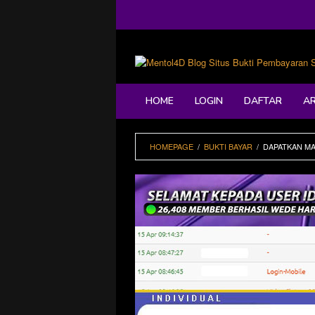
Loncat
ke
konten
HOME
LOGIN
DAFTAR
AR
HOMEPAGE
/
BUKTI BAYAR
/
DAPATKAN MA