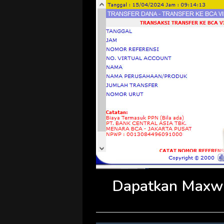
Dapatkan Maxwin