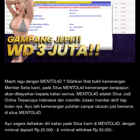
Masih ragu dengan MENTOL4D ? Silahkan lihat bukti kemenangan
Member Setia kami, pada Situs MENTOL4d kemenangan berapapun
akan dibayarkan kepada kalian semua. MENTOL4D adalah Situs Judi
Online Terpercaya Indonesia dan memiliki Jutaan member aktif tiap
bulan nya. Ayo raih kemenangan puluhan sampai ratusan juta bersama
di situs MENTOL4D.
Ayo segera daftarkan diri kalian pada Situs kami di MENTOL4D, dengan
minimal deposit Rp.20.000.- & minimal withdraw Rp.50.000.-