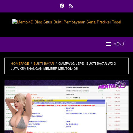
Loncat
ke
konten
MENU
HOMEPAGE
/
BUKTI BAYAR
/
GAMPANG JEPE!! BUKTI BAYAR WD 3
JUTA KEMENANGAN MEMBER MENTOL4D!!