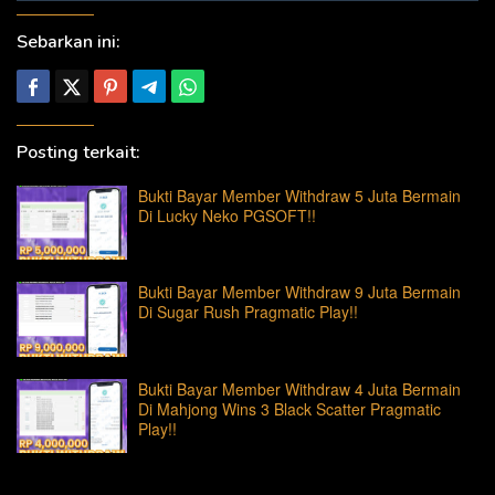
Sebarkan ini:
Posting terkait:
Bukti Bayar Member Withdraw 5 Juta Bermain
Di Lucky Neko PGSOFT!!
Bukti Bayar Member Withdraw 9 Juta Bermain
Di Sugar Rush Pragmatic Play!!
Bukti Bayar Member Withdraw 4 Juta Bermain
Di Mahjong Wins 3 Black Scatter Pragmatic
Play!!