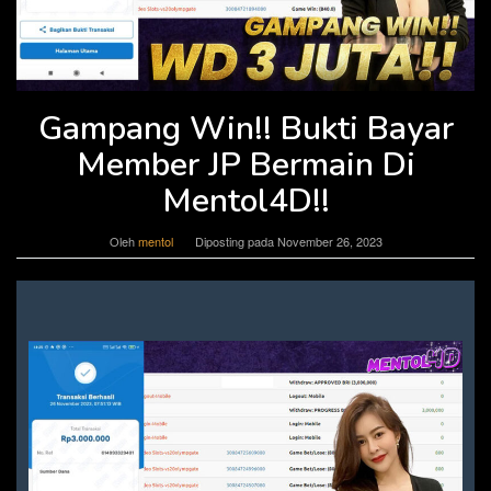
Gampang Win!! Bukti Bayar
Member JP Bermain Di
Mentol4D!!
Oleh
mentol
Diposting pada
November 26, 2023
                                                   B