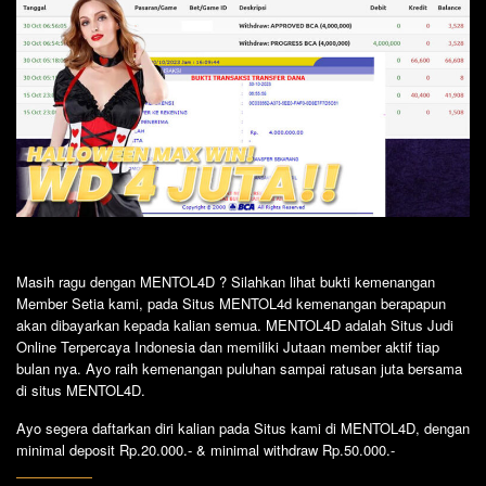
Masih ragu dengan MENTOL4D ? Silahkan lihat bukti kemenangan
Member Setia kami, pada Situs MENTOL4d kemenangan berapapun
akan dibayarkan kepada kalian semua. MENTOL4D adalah Situs Judi
Online Terpercaya Indonesia dan memiliki Jutaan member aktif tiap
bulan nya. Ayo raih kemenangan puluhan sampai ratusan juta bersama
di situs MENTOL4D.
Ayo segera daftarkan diri kalian pada Situs kami di MENTOL4D, dengan
minimal deposit Rp.20.000.- & minimal withdraw Rp.50.000.-