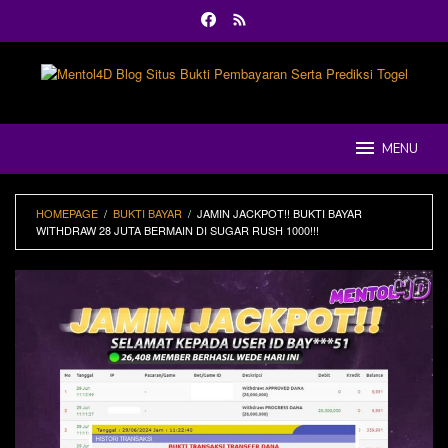
Loncat
ke
konten
MENU
HOMEPAGE
/
BUKTI BAYAR
/
JAMIN JACKPOT!! BUKTI BAYAR
WITHDRAW 28 JUTA BERMAIN DI SUGAR RUSH 1000!!!