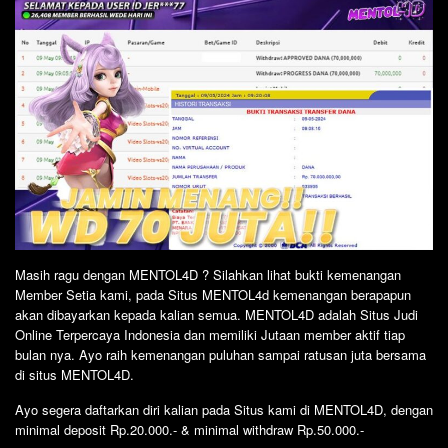
Masih ragu dengan MENTOL4D ? Silahkan lihat bukti kemenangan
Member Setia kami, pada Situs MENTOL4d kemenangan berapapun
akan dibayarkan kepada kalian semua. MENTOL4D adalah Situs Judi
Online Terpercaya Indonesia dan memiliki Jutaan member aktif tiap
bulan nya. Ayo raih kemenangan puluhan sampai ratusan juta bersama
di situs MENTOL4D.
Ayo segera daftarkan diri kalian pada Situs kami di MENTOL4D, dengan
minimal deposit Rp.20.000.- & minimal withdraw Rp.50.000.-