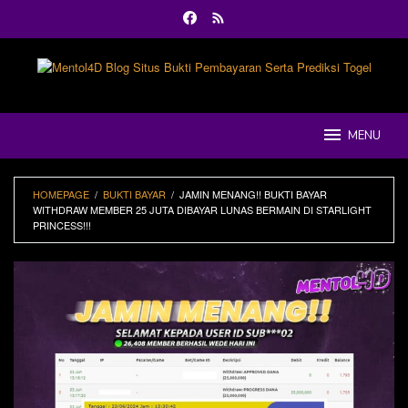
Loncat
ke
konten
MENU
HOMEPAGE
/
BUKTI BAYAR
/
JAMIN MENANG!! BUKTI BAYAR
WITHDRAW MEMBER 25 JUTA DIBAYAR LUNAS BERMAIN DI STARLIGHT
PRINCESS!!!