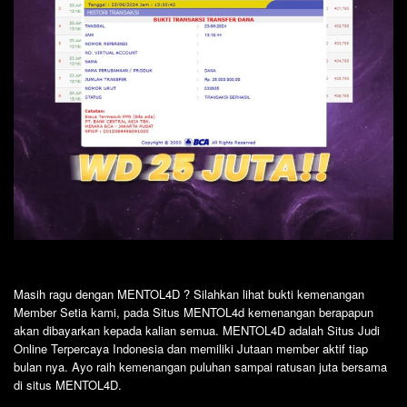
Masih ragu dengan MENTOL4D ? Silahkan lihat bukti kemenangan
Member Setia kami, pada Situs MENTOL4d kemenangan berapapun
akan dibayarkan kepada kalian semua. MENTOL4D adalah Situs Judi
Online Terpercaya Indonesia dan memiliki Jutaan member aktif tiap
bulan nya. Ayo raih kemenangan puluhan sampai ratusan juta bersama
di situs MENTOL4D.