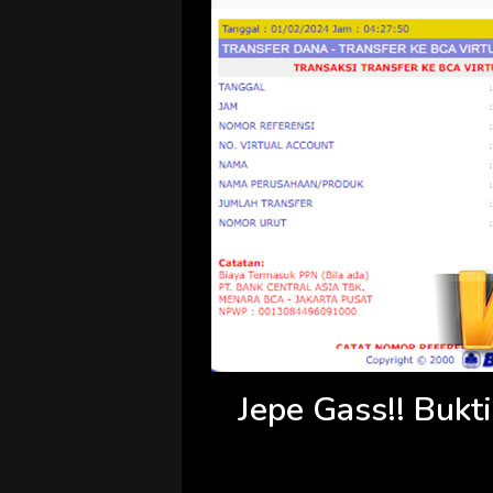
Jepe Gass!! Buk