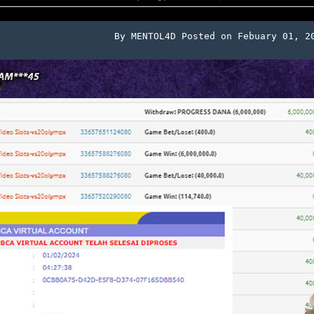
                     By MENTOL4D Posted on Febuary 01
, 20