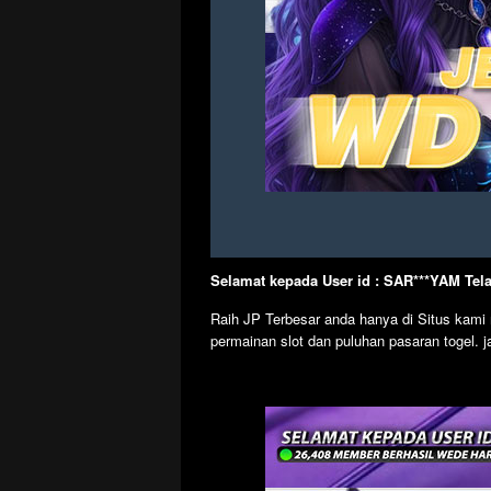
Selamat kepada User id : SAR***YAM
Tel
Raih JP Terbesar anda hanya di Situs kami 
permainan slot dan puluhan pasaran togel.