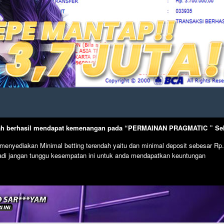
ah berhasil mendapat kemenangan pada “PERMAINAN PRAGMATIC ” Sebe
menyediakan Minimal betting terendah yaitu dan minimal deposit sebesar Rp.
 jadi jangan tunggu kesempatan ini untuk anda mendapatkan keuntungan