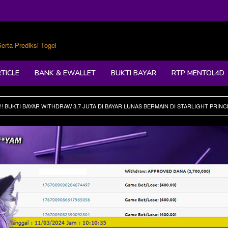
TICLE
BANK & EWALLET
BUKTI BAYAR
RTP MENTOL4D
! BUKTI BAYAR WITHDRAW 3,7 JUTA DI BAYAR LUNAS BERMAIN DI STARLIGHT PRINC