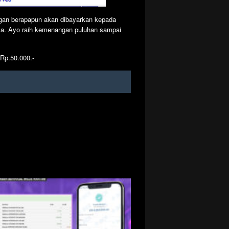
an berapapun akan dibayarkan kepada
nya. Ayo raih kemenangan puluhan sampai
 Rp.50.000.-