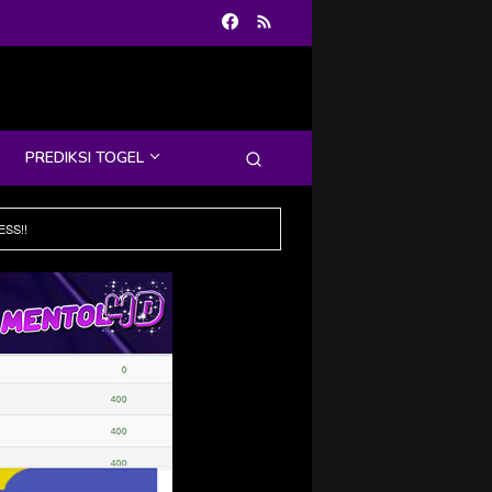
PREDIKSI TOGEL
ESS!!