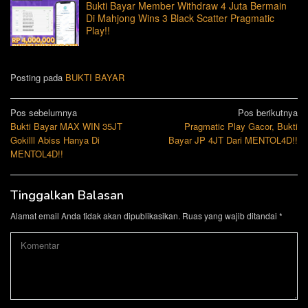
Bukti Bayar Member Withdraw 4 Juta Bermain
Di Mahjong Wins 3 Black Scatter Pragmatic
Play!!
Posting pada
BUKTI BAYAR
Navigasi
Pos sebelumnya
Pos berikutnya
Bukti Bayar MAX WIN 35JT
Pragmatic Play Gacor, Bukti
pos
Gokilll Abiss Hanya Di
Bayar JP 4JT Dari MENTOL4D!!
MENTOL4D!!
Tinggalkan Balasan
Alamat email Anda tidak akan dipublikasikan.
Ruas yang wajib ditandai
*