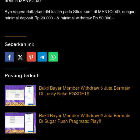
di situs MENTOL4D.
Ayo segera daftarkan diri kalian pada Situs kami di MENTOL4D, dengan
minimal deposit Rp.20.000.- & minimal withdraw Rp.50.000.-
Sebarkan ini:
Posting terkait:
Bukti Bayar Member Withdraw 5 Juta Bermain
Di Lucky Neko PGSOFT!!
Bukti Bayar Member Withdraw 9 Juta Bermain
Di Sugar Rush Pragmatic Play!!