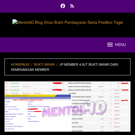
Loncat
ke
konten
MENU
HOMEPAGE
/
BUKTI BAYAR
/
JP MEMBER 4,9JT BUKTI BAYAR DARI
KEMENANGAN MEMBER