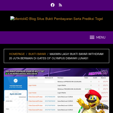
Loncat
ke
konten
MENU
HOMEPAGE
/
BUKTI BAYAR
/
MAXWIN LAGI!! BUKTI BAYAR WITHDRAW
20 JUTA BERMAIN DI GATES OF OLYMPUS DIBAYAR LUNAS!!