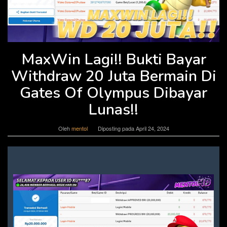
MaxWin Lagi!! Bukti Bayar
Withdraw 20 Juta Bermain Di
Gates Of Olympus Dibayar
Lunas!!
Oleh
mentol
Diposting pada
April 24, 2024
                                                   B