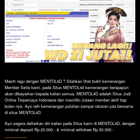
Masih ragu dengan MENTOL4D ? Silahkan lihat bukti kemenangan
Member Setia kami, pada Situs MENTOL4d kemenangan berapapun
akan dibayarkan kepada kalian semua. MENTOL4D adalah Situs Judi
Online Terpercaya Indonesia dan memiliki Jutaan member aktif tiap
bulan nya. Ayo raih kemenangan puluhan sampai ratusan juta bersama
di situs MENTOL4D.
Ayo segera daftarkan diri kalian pada Situs kami di MENTOL4D, dengan
minimal deposit Rp.20.000.- & minimal withdraw Rp.50.000.-