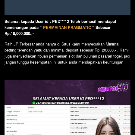
Selamat kepada User id : PED***12
Telah berhasil mendapat
kemenangan pada “
PERMAINAN PRAGMATIC
” Sebesar
Rp.18,000,000.,-
Raih JP Terbesar anda hanya di Situs kami menyediakan Minimal
betting terendah yaitu dan minimal deposit sebesar Rp. 20.000,- . Kami
juga menyediakan ribuan permainan slot dan puluhan pasaran togel. jadi
jangan tunggu kesempatan ini untuk anda mendapatkan keuntungan