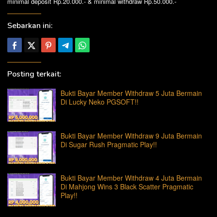
minimal deposit Rp.20.000.- & minimal withdraw Rp.50.000.-
Sebarkan ini:
Posting terkait:
Bukti Bayar Member Withdraw 5 Juta Bermain
Di Lucky Neko PGSOFT!!
Bukti Bayar Member Withdraw 9 Juta Bermain
Di Sugar Rush Pragmatic Play!!
Bukti Bayar Member Withdraw 4 Juta Bermain
Di Mahjong Wins 3 Black Scatter Pragmatic
Play!!