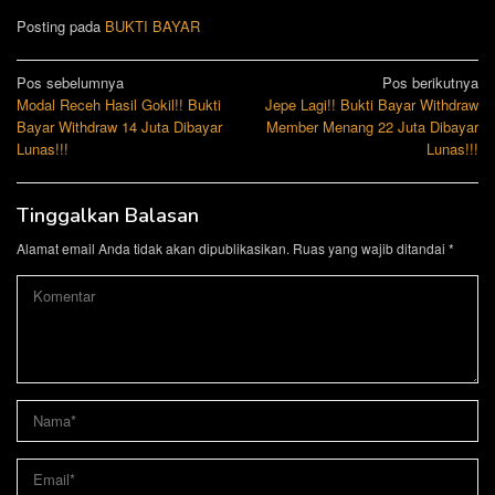
Posting pada
BUKTI BAYAR
Navigasi
Pos sebelumnya
Pos berikutnya
Modal Receh Hasil Gokil!! Bukti
Jepe Lagi!! Bukti Bayar Withdraw
pos
Bayar Withdraw 14 Juta Dibayar
Member Menang 22 Juta Dibayar
Lunas!!!
Lunas!!!
Tinggalkan Balasan
Alamat email Anda tidak akan dipublikasikan.
Ruas yang wajib ditandai
*