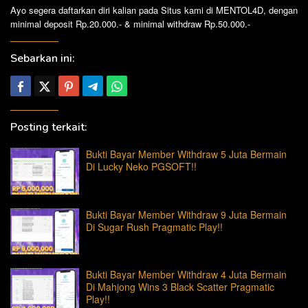
Ayo segera daftarkan diri kalian pada Situs kami di MENTOL4D, dengan
minimal deposit Rp.20.000.- & minimal withdraw Rp.50.000.-
Sebarkan ini:
Posting terkait:
Bukti Bayar Member Withdraw 5 Juta Bermain
Di Lucky Neko PGSOFT!!
Bukti Bayar Member Withdraw 9 Juta Bermain
Di Sugar Rush Pragmatic Play!!
Bukti Bayar Member Withdraw 4 Juta Bermain
Di Mahjong Wins 3 Black Scatter Pragmatic
Play!!