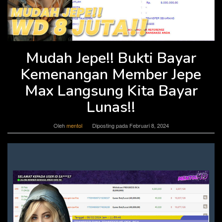
Mudah Jepe!! Bukti Bayar
Kemenangan Member Jepe
Max Langsung Kita Bayar
Lunas!!
Oleh
mentol
Diposting pada
Februari 8, 2024
                                                   B