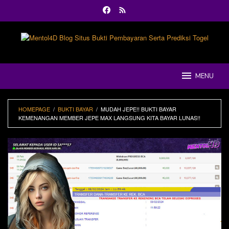
Loncat
ke
konten
MENU
HOMEPAGE
/
BUKTI BAYAR
/
MUDAH JEPE!! BUKTI BAYAR
KEMENANGAN MEMBER JEPE MAX LANGSUNG KITA BAYAR LUNAS!!