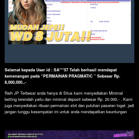
Selamat kepada User id : SA***57
Telah berhasil mendapat
kemenangan pada “PERMAINAN PRAGMATIC ” Sebesar Rp.
8,000,000.,-
Raih JP Terbesar anda hanya di Situs kami menyediakan Minimal
betting terendah yaitu dan minimal deposit sebesar Rp. 20.000,- . Kami
juga menyediakan ribuan permainan slot dan puluhan pasaran togel. jadi
jangan tunggu kesempatan ini untuk anda mendapatkan keuntungan