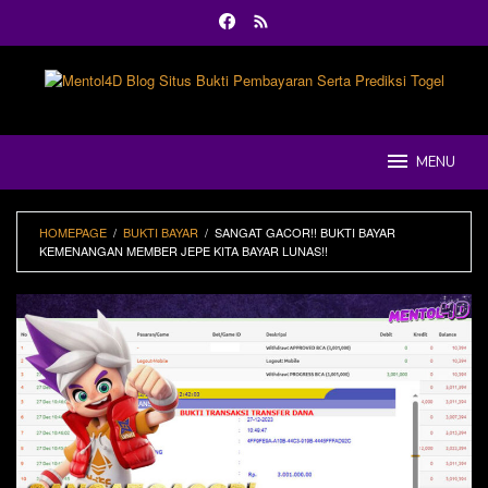
Loncat
ke
konten
MENU
HOMEPAGE
/
BUKTI BAYAR
/
SANGAT GACOR!! BUKTI BAYAR
KEMENANGAN MEMBER JEPE KITA BAYAR LUNAS!!