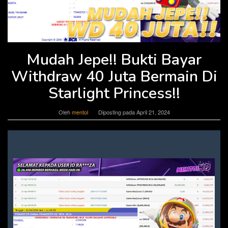
Mudah Jepe!! Bukti Bayar
Withdraw 40 Juta Bermain Di
Starlight Princess!!
Oleh
mentol
Diposting pada
April 21, 2024
                                                   B