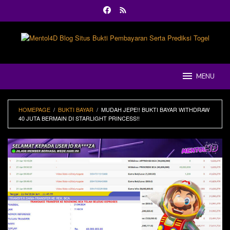
Loncat
ke
konten
MENU
HOMEPAGE
/
BUKTI BAYAR
/
MUDAH JEPE!! BUKTI BAYAR WITHDRAW
40 JUTA BERMAIN DI STARLIGHT PRINCESS!!