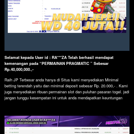
Selamat kepada User id : RA***ZA
Telah berhasil mendapat
kemenangan pada “PERMAINAN PRAGMATIC ” Sebesar
Rp.40,000,000.,-
Raih JP Terbesar anda hanya di Situs kami menyediakan Minimal
betting terendah yaitu dan minimal deposit sebesar Rp. 20.000,- . Kami
juga menyediakan ribuan permainan slot dan puluhan pasaran togel. jadi
jangan tunggu kesempatan ini untuk anda mendapatkan keuntungan