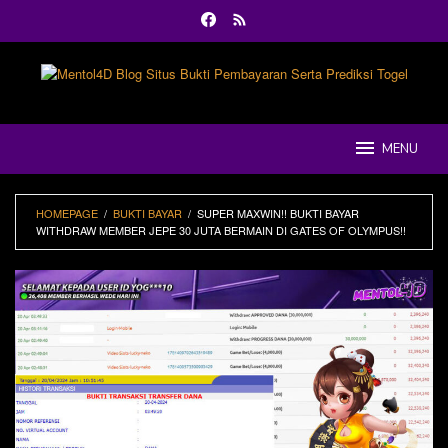
Loncat
ke
konten
MENU
HOMEPAGE
/
BUKTI BAYAR
/
SUPER MAXWIN!! BUKTI BAYAR
WITHDRAW MEMBER JEPE 30 JUTA BERMAIN DI GATES OF OLYMPUS!!